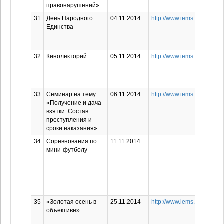
правонарушений»
31
День Народного
04.11.2014
http://www.iems.ru/news/1
Единства
32
Кинолекторий
05.11.2014
http://www.iems.ru/news/1
33
Семинар на тему:
06.11.2014
http://www.iems.ru/news/1
«Получение и дача
взятки. Состав
преступления и
сроки наказания»
34
Соревнования по
11.11.2014
мини-футболу
35
«Золотая осень в
25.11.2014
http://www.iems.ru/news/1
объективе»