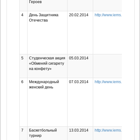
Героев
4
День Защитника
20.02.2014
http://www.iems.ru/news/2
Отечества
5
Студенческая акция
05.03.2014
«Обменяй сигарету
на конфету»
6
Международный
07.03.2014
http://www.iems.ru/news/2
женский день
7
Баскетбольный
13.03.2014
http://www.iems.ru/news/94
турнир