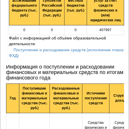
ассигнований
субъектов
местных
услуг за счет
федерального
Российской
бюджетов
средств
бюджета (тыс.
Федерации
(тыс. руб.)
физических и
руб.)
(тыс. руб.)
(или)
юридических лиц
0
0
0
407997
Файл с информацией об объёме образовательной
деятельности:
Поступление и расходование средств (исполнение плана
ФХД)
Информация о поступлении и расходовании
финансовых и материальных средств по итогам
финансового года
Поступившие
Расходованные
финансовые и
финансовые и
Источники
Структу
Год
материальные
материальные
поступления
доходо
средства (тыс.
средства (тыс.
средств
руб.)
руб.)
Средства
Средств
физических и
физическ