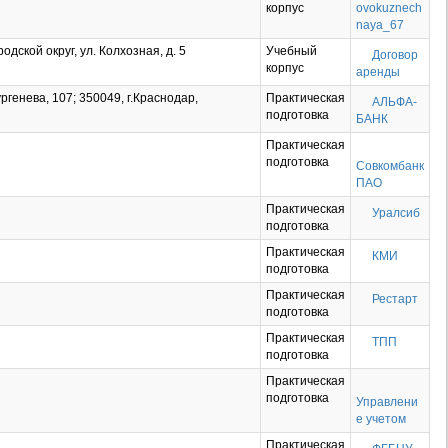
корпус
ovokuznech
naya_67
дской округ, ул. Колхозная, д. 5
Учебный
Договор
корпус
аренды
ургенева, 107; 350049, г.Краснодар,
Практическая
АЛЬФА-
подготовка
БАНК
Практическая
подготовка
Совкомбанк
ПАО
Практическая
Уралсиб
подготовка
Практическая
КМИ
подготовка
Практическая
Рестарт
подготовка
Практическая
ТПП
подготовка
Практическая
подготовка
Управлени
е учетом
Практическая