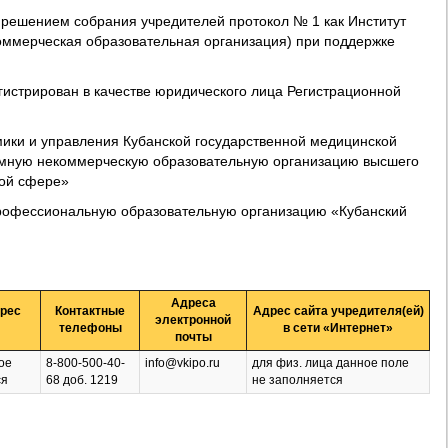
 решением собрания учредителей протокол № 1 как Институт
оммерческая образовательная организация) при поддержке
гистрирован в качестве юридического лица Регистрационной
мики и управления Кубанской государственной медицинской
омную некоммерческую образовательную организацию высшего
ной сфере»
рофессиональную образовательную организацию «Кубанский
Адреса
рес
Контактные
Адрес сайта учредителя(ей)
электронной
телефоны
в сети «Интернет»
почты
ое
8-800-500-40-
info@vkipo.ru
для физ. лица данное поле
ся
68 доб. 1219
не заполняется