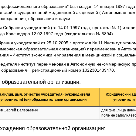
профессионального образования" был создан 14 января 1997 года
анской государственной медицинской академией ( Автономная нек
воохранения, образования и науки.
обрания учредителей (от 14.01.1997 года, протокол № 1) и заре
да Краснодара 12.02.1997 года (свидетельство № 5894).
ния учредителей от 25.10.2005 г. протокол № 11 Институт эконо
ммерческая образовательная организация) переименован в Автон
ния «Институт экономики и управления в медицинской и социаль
дителя институт переименован в Автономную некоммерческую п
 образования», регистрационный номер 1022301439478.
 образовательной организации:
амилия, имя, отчество учредителя (руководителя
Юридический ад
учредителя) (ей) образовательной организации
учредителя
ёв Сергей Валерьевич
для физ. лица данн
поле не заполняет
хождения образовательной организации: