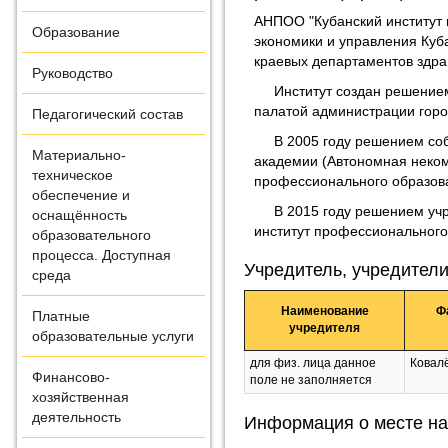
АНПОО "Кубанский институт 
Образование
экономики и управления Куб
краевых департаментов здра
Руководство
Институт создан решением С
палатой администрации горо
Педагогический состав
В 2005 году решением собра
Материально-
академии (Автономная неко
техническое
профессионального образова
обеспечение и
В 2015 году решением учре
оснащённость
институт профессионального
образовательного
процесса. Доступная
Учредитель, учредители
среда
Наименование
Ф
Платные
учредителя
образовательные услуги
для физ. лица данное
Ковал
Финансово-
поле не заполняется
хозяйственная
деятельность
Информация о месте на