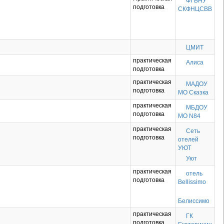
ФГБНУ
подготовка
СКФНЦСВВ
ЦМИТ
практическая
Алиса
подготовка
практическая
МАДОУ
подготовка
МО Сказка
практическая
МБДОУ
подготовка
МО N84
практическая
Сеть
подготовка
отелей
УЮТ
Уют
практическая
отель
подготовка
Bellissimo
Белиссимо
практическая
ГК
подготовка