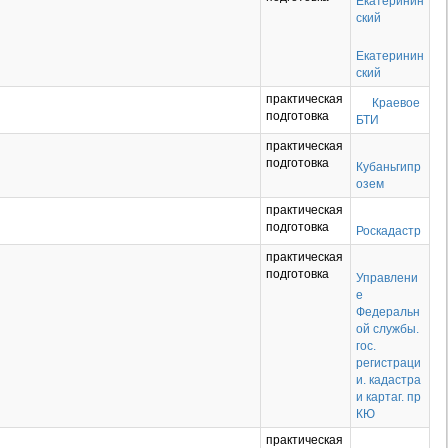
Екатеринин
ский
Екатеринин
ский
практическая
Краевое
подготовка
БТИ
практическая
подготовка
Кубаньгипр
озем
практическая
подготовка
Роскадастр
практическая
подготовка
Управлени
е
Федеральн
ой службы.
гос.
регистраци
и. кадастра
и картаг. пр
КЮ
практическая