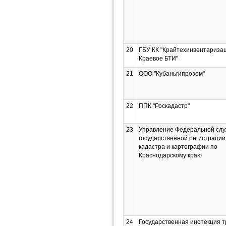
20
ГБУ КК "Крайтехинвентаризац
Краевое БТИ"
21
ООО "Кубаньгипрозем"
22
ППК "Роскадастр"
23
Управление Федеральной слу
государственной регистрации
кадастра и картографии по
Краснодарскому краю
24
Государственная инспекция т