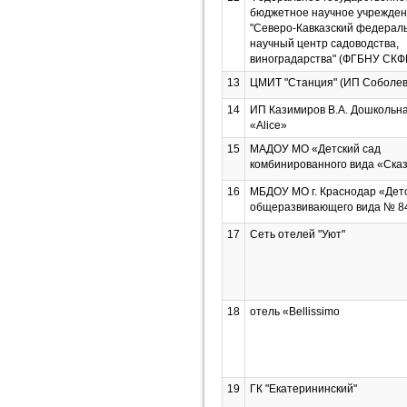
бюджетное научное учрежде
"Северо-Кавказский федерал
научный центр садоводства,
виноградарства" (ФГБНУ СК
13
ЦМИТ "Станция" (ИП Соболев
14
ИП Казимиров В.А. Дошкольна
«Alice»
15
МАДОУ МО «Детский сад
комбинированного вида «Ска
16
МБДОУ МО г. Краснодар «Дет
общеразвивающего вида № 8
17
Сеть отелей "Уют"
18
отель «Bellissimo
19
ГК "Екатерининский"