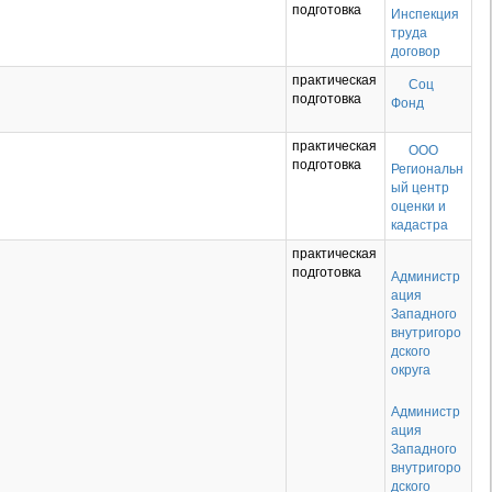
подготовка
Инспекция
труда
договор
практическая
Соц
подготовка
Фонд
практическая
ООО
подготовка
Региональн
ый центр
оценки и
кадастра
практическая
подготовка
Администр
ация
Западного
внутригоро
дского
округа
Администр
ация
Западного
внутригоро
дского