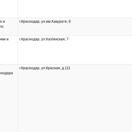
о и
г.Краснодар, ул.им.Хакурате, 8
по
нки и
г.Краснодар, ул.Казбекская, 7
г.Краснодар, ул.Красная, д.111
аснодара