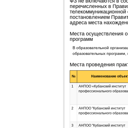
ФЗ не включаются в со
перечисленных в Прави
телекоммуникационной 
постановлением Правите
адреса места нахожден
Места осуществления о
программ
В образовательной организа
образовательных программ, 
Места проведения прак
№
Наименование объек
1
АНПОО «Кубанский институт
профессионального образов
2
АНПОО "Кубанский институт
профессионального образов
3
АНПОО "Кубанский институт