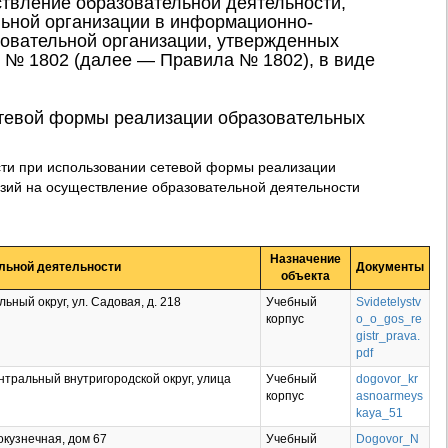
ствление образовательной деятельности,
ьной организации в информационно-
овательной организации, утвержденных
. № 1802 (далее — Правила № 1802), в виде
етевой формы реализации образовательных
сти при использовании сетевой формы реализации
нзий на осуществление образовательной деятельности
Назначение
льной деятельности
Документы
объекта
ьный округ, ул. Садовая, д. 218
Учебный
Svidetelystv
корпус
o_o_gos_re
gistr_prava.
pdf
нтральный внутригородской округ, улица
Учебный
dogovor_kr
корпус
asnoarmeys
kaya_51
окузнечная, дом 67
Учебный
Dogovor_N