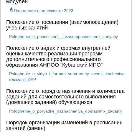
модулей
Положение о перезачете 2023
Положение о посещении (взаимопосещении)
учебных занятий
Pologhenie_o_poseschenii_i_vzaimoposeschenii_zanyatiy
Положение о видах и формах внутренней
оценки качества реализации программ
дополнительного профессионального
образования АНПОО "Кубанский ИПО"
Pologhenie_o_vidyh_i_formah_vnutrenney_ocenki_kachestva_
realizacii_DPP
Положение о порядке назначения и количества
заданий для самостоятельного выполнения
(домашних заданий) обучающихся
Pologhenie_o_poryadke_naznacheniya_domashnix_zadaniy
Порядок организации изменений в расписании
занятий (замен)