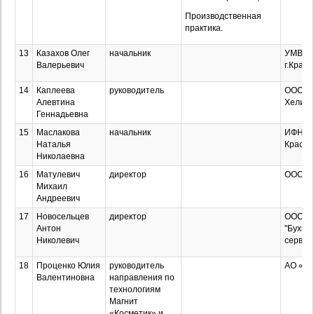
Производственная
практика.
13
Казахов Олег
начальник
УМВД Р
Валерьевич
г.Крас
14
Каплеева
руководитель
ООО "
Алевтина
Хеликс
Геннадьевна
15
Маслакова
начальник
ИФНС №
Наталья
Красно
Николаевна
16
Матулевич
директор
ООО "К
Михаил
Андреевич
17
Новосельцев
директор
ООО
Антон
"Бухга
Николевич
сервис
18
Проценко Юлия
руководитель
АО «Та
Валентиновна
направления по
технологиям
Магнит
«Косметик» и