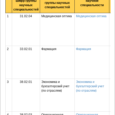
шифр группы
научной
группы научных
научных
специальности
специальностей
специальностей
1
31.02.04
Медицинская оптика
Медицинская оптика
Ср
пр
об
пр
по
сп
ср
2
33.02.01
Фармация
Фармация
Ср
пр
об
пр
по
сп
ср
3
38.02.01
Экономика и
Экономика и
Ср
бухгалтерский учет
бухгалтерский учет
пр
(по отраслям)
(по отраслям)
об
пр
по
сп
ср
4
38.02.03
Операционная
Операционная
Ср