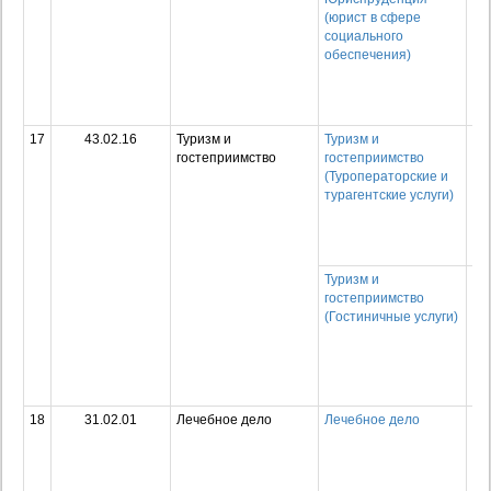
(юрист в сфере
пр
социального
об
обеспечения)
пр
по
сп
ср
17
43.02.16
Туризм и
Туризм и
Ср
гостеприимство
гостеприимство
пр
(Туроператорские и
об
турагентские услуги)
пр
по
сп
ср
Туризм и
Ср
гостеприимство
пр
(Гостиничные услуги)
об
пр
по
сп
ср
18
31.02.01
Лечебное дело
Лечебное дело
Ср
пр
об
пр