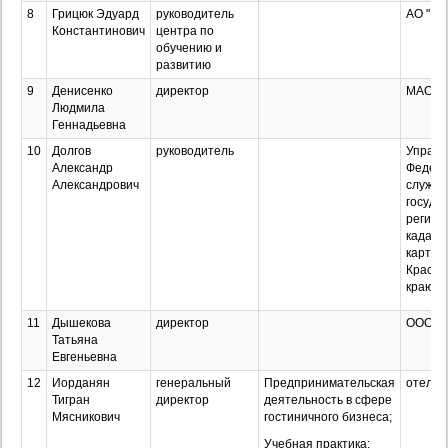
8
Грицюк Эдуард
руководитель
АО "По
Константинович
центра по
обучению и
развитию
9
Денисенко
директор
МАОУ 
Людмила
Геннадьевна
10
Долгов
руководитель
Управл
Александр
Федер
Александрович
служб
госуда
регист
кадаст
картог
Красно
краю
11
Дышекова
директор
ООО "Т
Татьяна
Евгеньевна
12
Иорданян
генеральный
Предпринимательская
отель 
Тигран
директор
деятельность в сфере
Мясникович
гостиничного бизнеса;
Учебная практика;