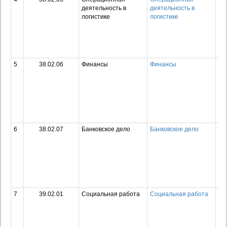
деятельность в
деятельность в
пр
логистике
логистике
об
пр
по
сп
ср
5
38.02.06
Финансы
Финансы
Ср
пр
об
пр
по
сп
ср
6
38.02.07
Банковское дело
Банковское дело
Ср
пр
об
пр
по
сп
ср
7
39.02.01
Социальная работа
Социальная работа
Ср
пр
об
пр