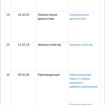
по
сп
ср
14
31.02.03
Лабораторная
Лабораторная
Ср
диагностика
диагностика
пр
об
пр
по
сп
ср
15
21.02.19
Землеустройство
Землеустройство
Ср
пр
об
пр
по
сп
ср
16
40.02.04
Юриспруденция
Юриспруденция
Ср
(юрист в сфере
пр
судебного
об
администрирования)
пр
по
сп
ср
Юриспруденция
Ср