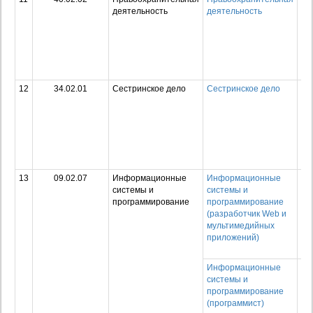
деятельность
деятельность
пр
об
пр
по
сп
ср
12
34.02.01
Сестринское дело
Сестринское дело
Ср
пр
об
пр
по
сп
ср
13
09.02.07
Информационные
Информационные
Ср
системы и
системы и
пр
программирование
программирование
об
(разработчик Web и
пр
мультимедийных
по
приложений)
сп
ср
Информационные
Ср
системы и
пр
программирование
об
(программист)
пр