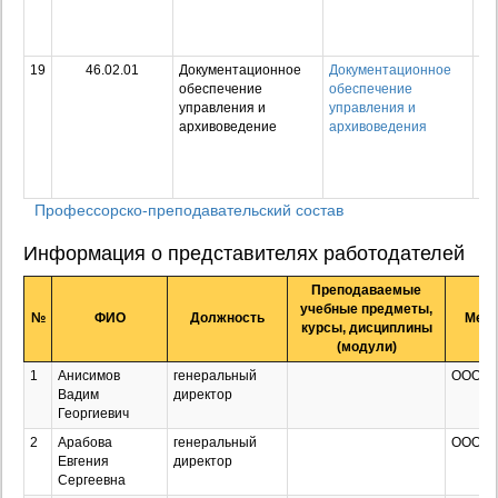
по
сп
ср
19
46.02.01
Документационное
Документационное
Ср
обеспечение
обеспечение
пр
управления и
управления и
об
архивоведение
архивоведения
пр
по
сп
ср
Профессорско-преподавательский состав
Информация о представителях работодателей
Преподаваемые
учебные предметы,
№
ФИО
Должность
Мест
курсы, дисциплины
(модули)
1
Анисимов
генеральный
ООО "А
Вадим
директор
Георгиевич
2
Арабова
генеральный
ООО "А
Евгения
директор
Сергеевна