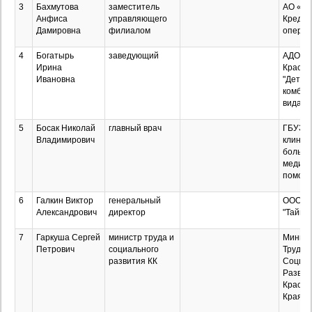
3
Бахмутова
заместитель
АО «Ю
Анфиса
управляющего
Кредит
Дамировна
филиалом
операт
4
Богатырь
заведующий
АДОУ М
Ирина
Красно
Ивановна
"Детск
комбин
вида "С
5
Босак Николай
главный врач
ГБУЗ "
Владимирович
клинич
больни
медици
помощи
6
Галкин Виктор
генеральный
ООО
Александрович
директор
"Тайми
7
Гаркуша Сергей
министр труда и
Минист
Петрович
социального
Труда 
развития КК
Социал
Развит
Красно
Края