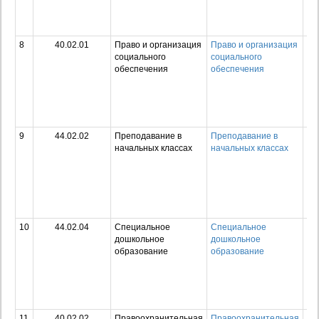
по
сп
ср
8
40.02.01
Право и организация
Право и организация
Ср
социального
социального
пр
обеспечения
обеспечения
об
пр
по
сп
ср
9
44.02.02
Преподавание в
Преподавание в
Ср
начальных классах
начальных классах
пр
об
пр
по
сп
ср
10
44.02.04
Специальное
Специальное
Ср
дошкольное
дошкольное
пр
образование
образование
об
пр
по
сп
ср
11
40.02.02
Правоохранительная
Правоохранительная
Ср