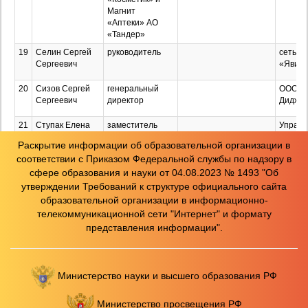
Магнит
«Аптеки» АО
«Тандер»
19
Селин Сергей
руководитель
сеть оп
Сергеевич
«Явижу
20
Сизов Сергей
генеральный
ООО "К
Сергеевич
директор
Диджит
21
Ступак Елена
заместитель
Управл
Викторовна
начальника
судебн
Раскрытие информации об образовательной организации в
управления,
департ
соответствии с Приказом Федеральной службы по надзору в
начальник
Красно
сфере образования и науки от 04.08.2023 № 1493 "Об
отдела
крае
государственной
утверждении Требований к структуре официального сайта
гражданской
образовательной организации в информационно-
службы и кадров
телекоммуникационной сети "Интернет" и формату
22
Ткаченко
управляющий
Производственная
Отдел
представления информации".
Татьяна
практика
по
Александровна
Красно
краю
Министерство науки и высшего образования РФ
23
Чернявская
директор
МАОУ 
Светлана
Министерство просвещения РФ