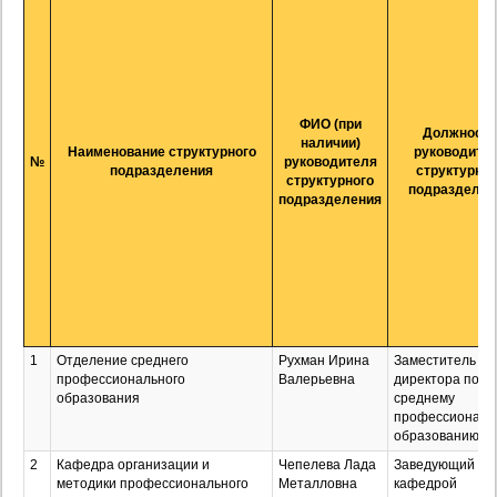
ФИО (при
Должность
наличии)
Наименование структурного
руководите
№
руководителя
подразделения
структурног
структурного
подразделен
подразделения
1
Отделение среднего
Рухман Ирина
Заместитель
профессионального
Валерьевна
директора по
образования
среднему
профессиональ
образованию
2
Кафедра организации и
Чепелева Лада
Заведующий
методики профессионального
Металловна
кафедрой