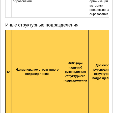
образования
организации и
методики
профессиональ
образования
Иные структурные подразделения
ФИО (при
Должность
наличии)
Наименование структурного
руководител
№
руководителя
подразделения
структурног
структурного
подразделен
подразделения