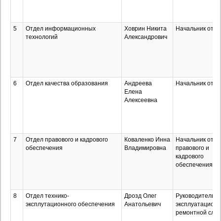
5
Отдел информационных
Ховрин Никита
Начальник отде
технологий
Александрович
6
Отдел качества образования
Андреева
Начальник отде
Елена
Алексеевна
7
Отдел правового и кадрового
Коваленко Инна
Начальник отде
обеспечения
Владимировна
правового и
кадрового
обеспечения
8
Отдел технико-
Дрозд Олег
Руководитель
эксплутационного обеспечения
Анатольевич
эксплуатационн
ремонтной слу