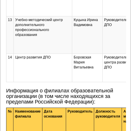
13
Учебно-методический центр
Куцына Ирина
Руководитель 
дополнительного
Вадимовна
ДПО
профессионального
образования
14
Центр развития ДПО
Боровская
Руководитель
Мария
центра развити
Витальевна
ДПО
Информация о филиалах образовательной
организации (в том числе находящихся за
пределами Российской Федерации):
№
Наименование
Дата
Руководитель
Должность
Адр
филиала
основания
руководителя
мес
нах