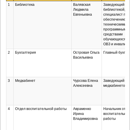
1
Библиотека
Валявская
Заведующий
Людмила
библиотекой,
Евгеньевна
специалист по
обеспечению
техническими и
программными
средствами
обучающихся с
ОВЗ и инвалидо
2
Бухгалтерия
Островая Ольга
Главный бухгал
Васильевна
3
Медкабинет
Чурсова Елена
Заведующий
Алексеевна
медкабинетом
4
Отдел воспитательной работы
Авраменко
Начальник отде
Ирина
воспитательно
Владимировна
работы