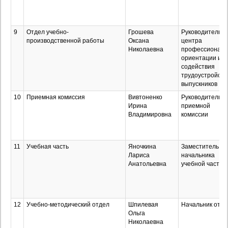
9
Отдел учебно-
Грошева
Руководитель
производственной работы
Оксана
центра
Николаевна
профессиональ
ориентации и
содействия
трудоустройств
выпускников
10
Приемная комиссия
Вивтоненко
Руководитель
Ирина
приемной
Владимировна
комиссии
11
Учебная часть
Яночкина
Заместитель
Лариса
начальника
Анатольевна
учебной части
12
Учебно-методический отдел
Шпилевая
Начальник отде
Ольга
Николаевна