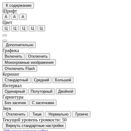
К содержанию
Шрифт
А
А
А
Цвет
Ц
Ц
Ц
Ц
Ц
Дополнительно
Графика
Включить
Отключить
Монохромные изображения
Отключить Flash
Кернинг
Стандартный
Средний
Большой
Интервал
Одинарный
Полуторный
Двойной
Гарнитура
Без засечек
С засечками
Звук
Отключить
Тише
Нормально
Громче
Текущий уровень громкости:
50
Вернуть стандартные настройки