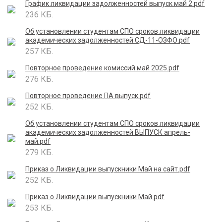
График ликвидации задолженностей выпуск май 2.pdf
236 КБ.
Об установлении студентам СПО сроков ликвидации
академических задолженностей СД-11-ОЗФО.pdf
257 КБ.
Повторное проведение комиссий май 2025.pdf
276 КБ.
Повторное проведение ПА выпуск.pdf
252 КБ.
Об установлении студентам СПО сроков ликвидации
академических задолженностей ВЫПУСК апрель-
май.pdf
279 КБ.
Приказ о Ликвидации выпускники Май на сайт.pdf
252 КБ.
Приказ о Ликвидации выпускники Май.pdf
253 КБ.