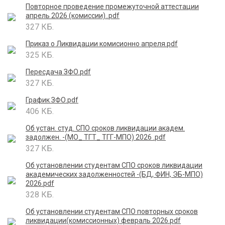
Повторное проведение промежуточной аттестации
апрель 2026 (комиссии)..pdf
327 КБ.
Приказ о Ликвидации комисионно апреля.pdf
325 КБ.
Пересдача ЗФО.pdf
327 КБ.
График ЗФО.pdf
406 КБ.
Об устан. студ. СПО сроков ликвидации академ.
задолжен. -(МО_ ТГТ_ ТГГ-МПО) 2026 .pdf
327 КБ.
Об установлении студентам СПО сроков ликвидации
академических задолженностей -(БД, ФИН, ЭБ-МПО)
2026.pdf
328 КБ.
Об установлении студентам СПО повторных сроков
ликвидации(комиссионных) февраль 2026.pdf