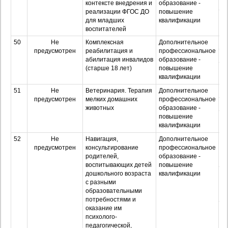
З
контексте внедрения и
образование -
реализации ФГОС ДО
повышение
Оч
для младших
квалификации
з
воспитателей
50
Не
Комплексная
Дополнительное
О
предусмотрен
реабилитация и
профессиональное
З
абилитация инвалидов
образование -
(старше 18 лет)
повышение
Оч
квалификации
з
51
Не
Ветеринария. Терапия
Дополнительное
О
предусмотрен
мелких домашних
профессиональное
З
животных
образование -
повышение
Оч
квалификации
з
52
Не
Навигация,
Дополнительное
О
предусмотрен
консультирование
профессиональное
родителей,
образование -
воспитывающих детей
повышение
З
дошкольного возраста
квалификации
с разными
образовательными
потребностями и
Оч
оказание им
з
психолого-
педагогической,