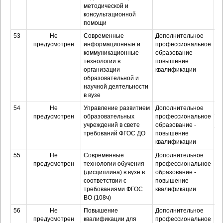
методической и
консультационной
помощи
53
Не
Современные
Дополнительное
О
предусмотрен
информационные и
профессиональное
коммуникационные
образование -
З
технологии в
повышение
организации
квалификации
Оч
образовательной и
з
научной деятельности
в вузе
54
Не
Управление развитием
Дополнительное
О
предусмотрен
образовательных
профессиональное
З
учреждений в свете
образование -
требований ФГОС ДО
повышение
Оч
квалификации
з
55
Не
Современные
Дополнительное
О
предусмотрен
технологии обучения
профессиональное
З
(дисциплина) в вузе в
образование -
соответствии с
повышение
Оч
требованиями ФГОС
квалификации
з
ВО (108ч)
56
Не
Повышение
Дополнительное
О
предусмотрен
квалификации для
профессиональное