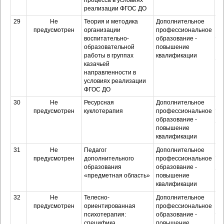
процесса в условиях
з
реализации ФГОС ДО
29
Не
Теория и методика
Дополнительное
О
предусмотрен
организации
профессиональное
воспитательно-
образование -
З
образовательной
повышение
работы в группах
квалификации
казачьей
Оч
направленности в
з
условиях реализации
ФГОС ДО
30
Не
Ресурсная
Дополнительное
О
предусмотрен
куклотерапия
профессиональное
З
образование -
повышение
Оч
квалификации
з
31
Не
Педагог
Дополнительное
О
предусмотрен
дополнительного
профессиональное
З
образования
образование -
«предметная область»
повышение
Оч
квалификации
з
32
Не
Телесно-
Дополнительное
О
предусмотрен
ориентированная
профессиональное
психотерапия:
образование -
З
специфика,
повышение