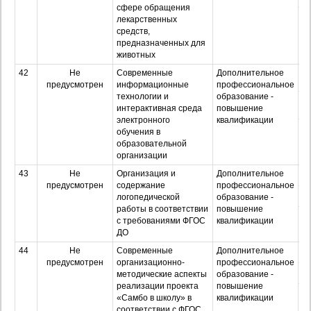
сфере обращения
Оч
лекарственных
з
средств,
предназначенных для
животных
42
Не
Современные
Дополнительное
О
предусмотрен
информационные
профессиональное
технологии и
образование -
З
интерактивная среда
повышение
электронного
квалификации
Оч
обучения в
з
образовательной
организации
43
Не
Организация и
Дополнительное
О
предусмотрен
содержание
профессиональное
З
логопедической
образование -
работы в соответствии
повышение
Оч
с требованиями ФГОС
квалификации
з
ДО
44
Не
Современные
Дополнительное
О
предусмотрен
организационно-
профессиональное
З
методические аспекты
образование -
реализации проекта
повышение
Оч
«Самбо в школу» в
квалификации
з
соответствии с ФГОС