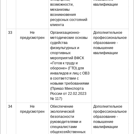
возможности,
квалификации
механизмы
Оч
возникновения
з
ресурсных состояний
клиента
33
Не
Организационно-
Дополнительное
О
предусмотрен
методические основы
профессиональное
судейства
образование -
физкультурных и
повышение
З
спортивных
квалификации
мероприятий ВФСК
«Готов к труду и
обороне» (ГТО) для
Оч
инвалидов и лиц с ОВЗ
з
в соответствии с
новыми требованиями
(Приказ Минспорта
России от 22.02.2023
№ 117)
34
Не
Обеспечение
Дополнительное
О
предусмотрен
экологической
профессиональное
безопасности
образование -
З
руководителями и
повышение
специалистами
квалификации
Оч
общехозяйственных
з