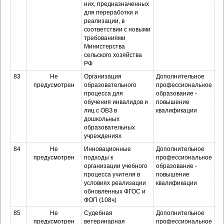
них, предназначенных
для переработки и
Оч
реализации, в
з
соответствии с новыми
требованиями
Министерства
сельского хозяйства
РФ
83
Не
Организация
Дополнительное
О
предусмотрен
образовательного
профессиональное
процесса для
образование -
З
обучения инвалидов и
повышение
лиц с ОВЗ в
квалификации
Оч
дошкольных
з
образовательных
учреждениях
84
Не
Инновационные
Дополнительное
О
предусмотрен
подходы к
профессиональное
организации учебного
образование -
З
процесса учителя в
повышение
условиях реализации
квалификации
Оч
обновленных ФГОС и
з
ФОП (108ч)
85
Не
Судебная
Дополнительное
О
предусмотрен
ветеринарная
профессиональное