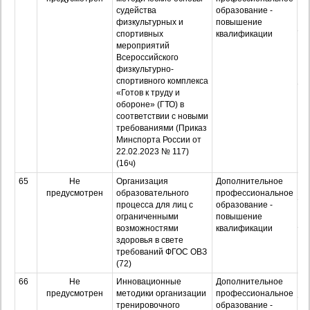
судейства
образование -
физкультурных и
повышение
спортивных
квалификации
З
мероприятий
Всероссийского
физкультурно-
спортивного комплекса
«Готов к труду и
Оч
обороне» (ГТО) в
з
соответствии с новыми
требованиями (Приказ
Минспорта России от
22.02.2023 № 117)
(16ч)
65
Не
Организация
Дополнительное
О
предусмотрен
образовательного
профессиональное
процесса для лиц с
образование -
З
ограниченными
повышение
возможностями
квалификации
Оч
здоровья в свете
з
требований ФГОС ОВЗ
(72)
66
Не
Инновационные
Дополнительное
О
предусмотрен
методики организации
профессиональное
тренировочного
образование -
З