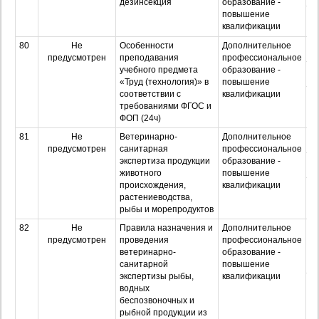
дезинсекция
образование -
повышение
Оч
квалификации
з
80
Не
Особенности
Дополнительное
О
предусмотрен
преподавания
профессиональное
учебного предмета
образование -
З
«Труд (технология)» в
повышение
соответствии с
квалификации
Оч
требованиями ФГОС и
з
ФОП (24ч)
81
Не
Ветеринарно-
Дополнительное
О
предусмотрен
санитарная
профессиональное
экспертиза продукции
образование -
З
животного
повышение
происхождения,
квалификации
Оч
растениеводства,
з
рыбы и морепродуктов
82
Не
Правила назначения и
Дополнительное
О
предусмотрен
проведения
профессиональное
ветеринарно-
образование -
санитарной
повышение
экспертизы рыбы,
квалификации
З
водных
беспозвоночных и
рыбной продукции из