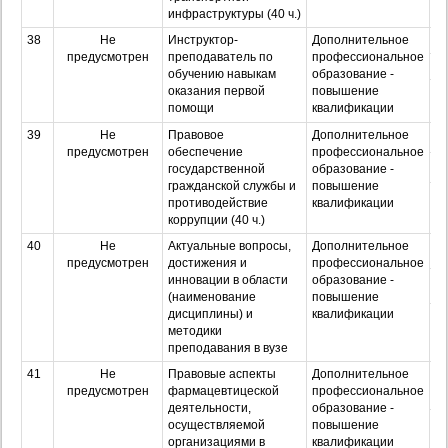
инфраструктуры (40 ч.)
38
Не
Инструктор-
Дополнительное
О
предусмотрен
преподаватель по
профессиональное
З
обучению навыкам
образование -
оказания первой
повышение
Оч
помощи
квалификации
з
39
Не
Правовое
Дополнительное
О
предусмотрен
обеспечение
профессиональное
З
государственной
образование -
гражданской службы и
повышение
Оч
противодействие
квалификации
з
коррупции (40 ч.)
40
Не
Актуальные вопросы,
Дополнительное
О
предусмотрен
достижения и
профессиональное
инновации в области
образование -
З
(наименование
повышение
дисциплины) и
квалификации
Оч
методики
з
преподавания в вузе
41
Не
Правовые аспекты
Дополнительное
О
предусмотрен
фармацевтицеской
профессиональное
деятельности,
образование -
З
осуществляемой
повышение
организациями в
квалификации