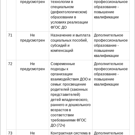
предусмотрен
технологии в
профессиональное
специальном
образование -
З
(дефектологическом)
повышение
образовании в
квалификации
Оч
условиях реализации
з
ФГОС ДО
71
Не
Назначение и выплата
Дополнительное
О
предусмотрен
социальных пособий,
профессиональное
З
субсидий и
образование -
компенсаций
повышение
Оч
квалификации
з
72
Не
Современные
Дополнительное
О
предусмотрен
подходы к
профессиональное
организации
образование -
взаимодействия ДОО и
повышение
З
семьи: просвещение
квалификации
родителей (законных
представителей)
детей младенческого,
Оч
раннего и дошкольного
з
возрастов в
соответствии
требованиями ФГОС
ДО (72ч)
73
Не
Контрактная система в
Дополнительное
О