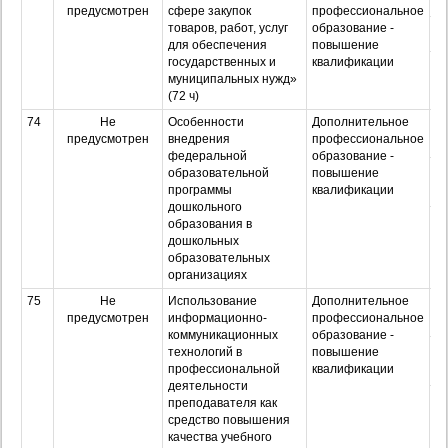
предусмотрен
сфере закупок
профессиональное
товаров, работ, услуг
образование -
З
для обеспечения
повышение
государственных и
квалификации
Оч
муниципальных нужд»
з
(72 ч)
74
Не
Особенности
Дополнительное
О
предусмотрен
внедрения
профессиональное
федеральной
образование -
З
образовательной
повышение
программы
квалификации
дошкольного
Оч
образования в
з
дошкольных
образовательных
организациях
75
Не
Использование
Дополнительное
О
предусмотрен
информационно-
профессиональное
коммуникационных
образование -
З
технологий в
повышение
профессиональной
квалификации
деятельности
Оч
преподавателя как
з
средство повышения
качества учебного