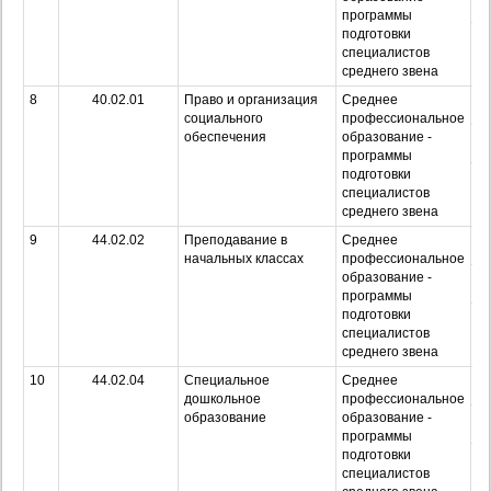
программы
подготовки
Оч
специалистов
з
среднего звена
8
40.02.01
Право и организация
Среднее
О
социального
профессиональное
обеспечения
образование -
З
программы
подготовки
Оч
специалистов
з
среднего звена
9
44.02.02
Преподавание в
Среднее
О
начальных классах
профессиональное
образование -
З
программы
подготовки
Оч
специалистов
з
среднего звена
10
44.02.04
Специальное
Среднее
О
дошкольное
профессиональное
образование
образование -
З
программы
подготовки
Оч
специалистов
з