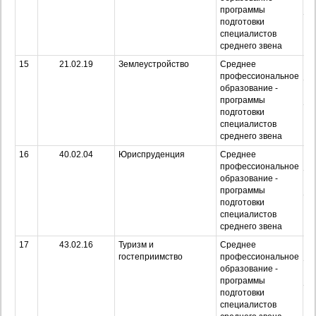
программы
подготовки
Оч
специалистов
з
среднего звена
15
21.02.19
Землеустройство
Среднее
О
профессиональное
образование -
З
программы
подготовки
Оч
специалистов
з
среднего звена
16
40.02.04
Юриспруденция
Среднее
О
профессиональное
образование -
З
программы
подготовки
Оч
специалистов
з
среднего звена
17
43.02.16
Туризм и
Среднее
О
гостеприимство
профессиональное
образование -
З
программы
подготовки
Оч
специалистов
з