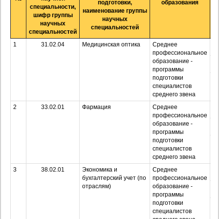
подготовки,
образования
о
специальности,
наименование группы
шифр группы
научных
научных
специальностей
специальностей
1
31.02.04
Медицинская оптика
Среднее
О
профессиональное
образование -
З
программы
подготовки
Оч
специалистов
з
среднего звена
2
33.02.01
Фармация
Среднее
О
профессиональное
образование -
З
программы
подготовки
Оч
специалистов
з
среднего звена
3
38.02.01
Экономика и
Среднее
О
бухгалтерский учет (по
профессиональное
отраслям)
образование -
З
программы
подготовки
Оч
специалистов
з