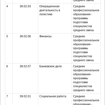
среднего звена
4
38.02.03
Операционная
Среднее
О
деятельность в
профессиональное
логистике
образование -
З
программы
подготовки
Оч
специалистов
з
среднего звена
5
38.02.06
Финансы
Среднее
О
профессиональное
образование -
З
программы
подготовки
Оч
специалистов
з
среднего звена
6
38.02.07
Банковское дело
Среднее
О
профессиональное
образование -
З
программы
подготовки
Оч
специалистов
з
среднего звена
7
39.02.01
Социальная работа
Среднее
О
профессиональное
образование -
З