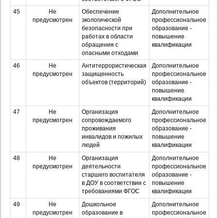
45
Не
Обеспечение
Дополнительное
О
предусмотрен
экологической
профессиональное
З
безопасности при
образование -
работах в области
повышение
Оч
обращения с
квалификации
з
опасными отходами
46
Не
Антитеррористическая
Дополнительное
О
предусмотрен
защищенность
профессиональное
З
объектов (территорий)
образование -
повышение
Оч
квалификации
з
47
Не
Организация
Дополнительное
О
предусмотрен
сопровождаемого
профессиональное
З
проживания
образование -
инвалидов и пожилых
повышение
Оч
людей
квалификации
з
48
Не
Организация
Дополнительное
О
предусмотрен
деятельности
профессиональное
З
старшего воспитателя
образование -
в ДОУ в соответствии с
повышение
Оч
требованиями ФГОС
квалификации
з
49
Не
Дошкольное
Дополнительное
О
предусмотрен
образование в
профессиональное