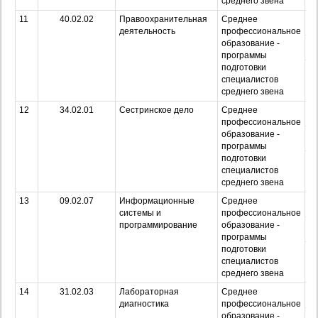
среднего звена
11
40.02.02
Правоохранительная
Среднее
О
деятельность
профессиональное
образование -
З
программы
подготовки
Оч
специалистов
з
среднего звена
12
34.02.01
Сестринское дело
Среднее
О
профессиональное
образование -
З
программы
подготовки
Оч
специалистов
з
среднего звена
13
09.02.07
Информационные
Среднее
О
системы и
профессиональное
программирование
образование -
З
программы
подготовки
Оч
специалистов
з
среднего звена
14
31.02.03
Лабораторная
Среднее
О
диагностика
профессиональное
образование -
З