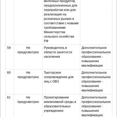
молочных продуктов,
предназначенных для
переработки или для
реализации на
Оч
розничных рынках в
з
соответствии с новыми
требованиями
Министерства
сельского хозяйства
РФ
59
Не
Руководитель в
Дополнительное
О
предусмотрен
области занятости
профессиональное
З
населения
образование -
повышение
Оч
квалификации
з
60
Не
Тьюторское
Дополнительное
О
предусмотрен
сопровождение для
профессиональное
З
лиц с ОВЗ
образование -
повышение
Оч
квалификации
з
61
Не
Проектирование
Дополнительное
О
предусмотрен
инклюзивной среды в
профессиональное
З
образовательных
образование -
учреждениях
повышение
Оч
квалификации
з