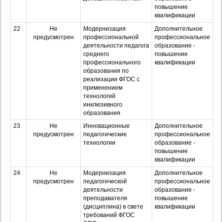
повышение
Оч
квалификации
з
22
Не
Модернизация
Дополнительное
О
предусмотрен
профессиональной
профессиональное
деятельности педагога
образование -
среднего
повышение
З
профессионального
квалификации
образования по
реализации ФГОС с
Оч
применением
з
технологий
инклюзивного
образования
23
Не
Инновационные
Дополнительное
О
предусмотрен
педагогические
профессиональное
З
технологии
образование -
повышение
Оч
квалификации
з
24
Не
Модернизация
Дополнительное
О
предусмотрен
педагогической
профессиональное
деятельности
образование -
З
преподавателя
повышение
(дисциплина) в свете
квалификации
Оч
требований ФГОС
з