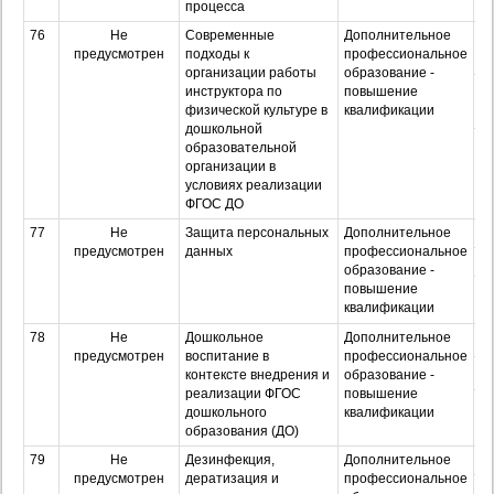
процесса
76
Не
Современные
Дополнительное
О
предусмотрен
подходы к
профессиональное
организации работы
образование -
З
инструктора по
повышение
физической культуре в
квалификации
дошкольной
Оч
образовательной
з
организации в
условиях реализации
ФГОС ДО
77
Не
Защита персональных
Дополнительное
О
предусмотрен
данных
профессиональное
З
образование -
повышение
Оч
квалификации
з
78
Не
Дошкольное
Дополнительное
О
предусмотрен
воспитание в
профессиональное
З
контексте внедрения и
образование -
реализации ФГОС
повышение
Оч
дошкольного
квалификации
з
образования (ДО)
79
Не
Дезинфекция,
Дополнительное
О
предусмотрен
дератизация и
профессиональное
З