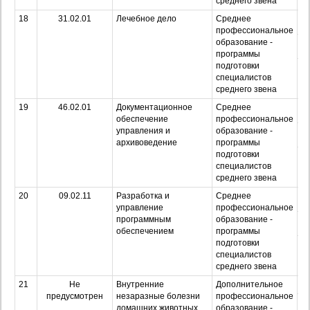
среднего звена
18
31.02.01
Лечебное дело
Среднее
О
профессиональное
образование -
З
программы
подготовки
Оч
специалистов
з
среднего звена
19
46.02.01
Документационное
Среднее
О
обеспечение
профессиональное
управления и
образование -
З
архивоведение
программы
подготовки
Оч
специалистов
з
среднего звена
20
09.02.11
Разработка и
Среднее
О
управление
профессиональное
программным
образование -
З
обеспечением
программы
подготовки
Оч
специалистов
з
среднего звена
21
Не
Внутренние
Дополнительное
О
предусмотрен
незаразные болезни
профессиональное
З
домашних животных
образование -