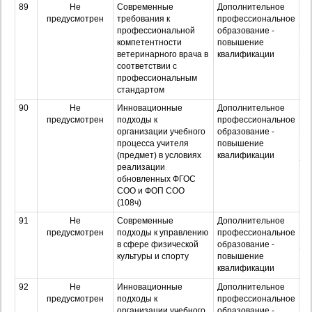
89
Не
Современные
Дополнительное
О
предусмотрен
требования к
профессиональное
профессиональной
образование -
З
компетентности
повышение
ветеринарного врача в
квалификации
Оч
соответствии с
з
профессиональным
стандартом
90
Не
Инновационные
Дополнительное
О
предусмотрен
подходы к
профессиональное
организации учебного
образование -
З
процесса учителя
повышение
(предмет) в условиях
квалификации
реализации
Оч
обновленных ФГОС
з
СОО и ФОП СОО
(108ч)
91
Не
Современные
Дополнительное
О
предусмотрен
подходы к управлению
профессиональное
З
в сфере физической
образование -
культуры и спорту
повышение
Оч
квалификации
з
92
Не
Инновационные
Дополнительное
О
предусмотрен
подходы к
профессиональное
организации учебного
образование -