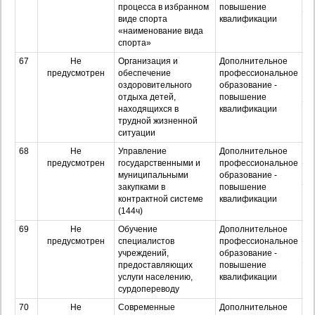
процесса в избранном
повышение
виде спорта
квалификации
Оч
«наименование вида
з
спорта»
67
Не
Организация и
Дополнительное
О
предусмотрен
обеспечение
профессиональное
оздоровительного
образование -
З
отдыха детей,
повышение
находящихся в
квалификации
Оч
трудной жизненной
з
ситуации
68
Не
Управление
Дополнительное
О
предусмотрен
государственными и
профессиональное
З
муниципальными
образование -
закупками в
повышение
Оч
контрактной системе
квалификации
з
(144ч)
69
Не
Обучение
Дополнительное
О
предусмотрен
специалистов
профессиональное
З
учреждений,
образование -
предоставляющих
повышение
Оч
услуги населению,
квалификации
з
сурдопереводу
70
Не
Современные
Дополнительное
О