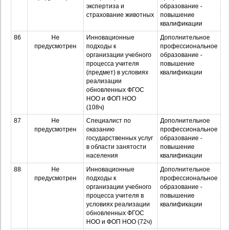
З
экспертиза и
образование -
страхование животных
повышение
Оч
квалификации
з
86
Не
Инновационные
Дополнительное
О
предусмотрен
подходы к
профессиональное
организации учебного
образование -
З
процесса учителя
повышение
(предмет) в условиях
квалификации
реализации
Оч
обновленных ФГОС
з
НОО и ФОП НОО
(108ч)
87
Не
Специалист по
Дополнительное
О
предусмотрен
оказанию
профессиональное
З
государственных услуг
образование -
в области занятости
повышение
Оч
населения
квалификации
з
88
Не
Инновационные
Дополнительное
О
предусмотрен
подходы к
профессиональное
организации учебного
образование -
З
процесса учителя в
повышение
условиях реализации
квалификации
Оч
обновленных ФГОС
з
НОО и ФОП НОО (72ч)