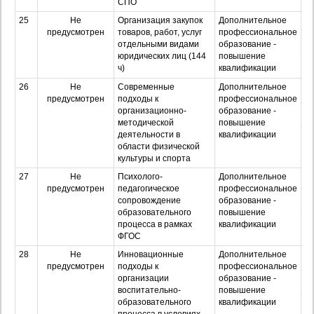
СПО
25
Не
Организация закупок
Дополнительное
О
предусмотрен
товаров, работ, услуг
профессиональное
З
отдельными видами
образование -
юридических лиц (144
повышение
Оч
ч)
квалификации
з
26
Не
Современные
Дополнительное
О
предусмотрен
подходы к
профессиональное
организационно-
образование -
З
методической
повышение
деятельности в
квалификации
Оч
области физической
з
культуры и спорта
27
Не
Психолого-
Дополнительное
О
предусмотрен
педагогическое
профессиональное
З
сопровождение
образование -
образовательного
повышение
Оч
процесса в рамках
квалификации
з
ФГОС
28
Не
Инновационные
Дополнительное
О
предусмотрен
подходы к
профессиональное
организации
образование -
З
воспитательно-
повышение
образовательного
квалификации
Оч