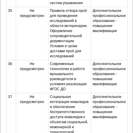
систем управления
35
Не
Правила отбора проб
Дополнительное
О
предусмотрен
для проведения
профессиональное
исследований в
образование -
З
области ветеринарии.
повышение
Оформление
квалификации
сопроводительной
Оч
документации.
з
Условия и сроки
доставки проб для
исследований
36
Не
Современные
Дополнительное
О
предусмотрен
технологии в работе
профессиональное
З
музыкального
образование -
руководителя в
повышение
Оч
условиях реализации
квалификации
з
ФГОС ДО
37
Не
Социальная
Дополнительное
О
предусмотрен
интеграция инвалидов
профессиональное
и обеспечение
образование -
З
беспрепятственного
повышение
доступа инвалидов к
квалификации
объектам социальной,
Оч
инженерной и
з
транспортной