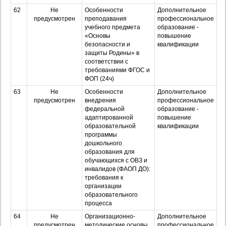
62
Не
Особенности
Дополнительное
О
предусмотрен
преподавания
профессиональное
учебного предмета
образование -
З
«Основы
повышение
безопасности и
квалификации
защиты Родины» в
Оч
соответствии с
з
требованиями ФГОС и
ФОП (24ч)
63
Не
Особенности
Дополнительное
О
предусмотрен
внедрения
профессиональное
федеральной
образование -
адаптированной
повышение
З
образовательной
квалификации
программы
дошкольного
образования для
Оч
обучающихся с ОВЗ и
з
инвалидов (ФАОП ДО):
требования к
организации
образовательного
процесса
64
Не
Организационно-
Дополнительное
О
предусмотрен
методические основы
профессиональное