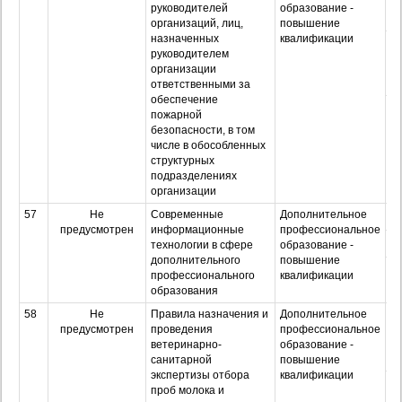
руководителей
образование -
организаций, лиц,
повышение
назначенных
квалификации
З
руководителем
организации
ответственными за
обеспечение
Оч
пожарной
з
безопасности, в том
числе в обособленных
структурных
подразделениях
организации
57
Не
Современные
Дополнительное
О
предусмотрен
информационные
профессиональное
З
технологии в сфере
образование -
дополнительного
повышение
Оч
профессионального
квалификации
з
образования
58
Не
Правила назначения и
Дополнительное
О
предусмотрен
проведения
профессиональное
ветеринарно-
образование -
санитарной
повышение
экспертизы отбора
квалификации
З
проб молока и